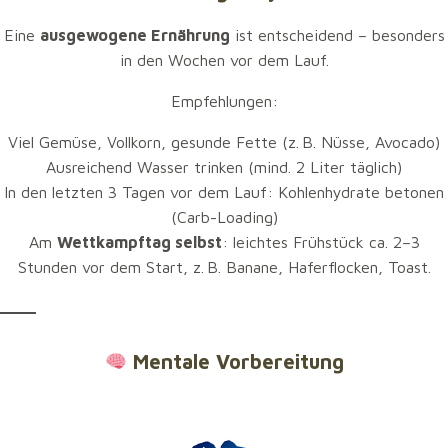
Eine
ausgewogene Ernährung
ist entscheidend – besonders
in den Wochen vor dem Lauf.
Laufen allein reicht oft nicht aus –
gezieltes
Empfehlungen:
Krafttraining
schützt vor Verletzungen und verbessert
die Lauftechnik.
Viel Gemüse, Vollkorn, gesunde Fette (z. B. Nüsse, Avocado)
Ausreichend Wasser trinken (mind. 2 Liter täglich)
Fokus auf:
In den letzten 3 Tagen vor dem Lauf: Kohlenhydrate betonen
Rumpfstabilität (Core)
(Carb-Loading)
Beinmuskulatur (Knie- und Sprunggelenke
Am
Wettkampftag selbst
: leichtes Frühstück ca. 2–3
entlasten)
Stunden vor dem Start, z. B. Banane, Haferflocken, Toast.
Mobilitätsübungen und Dehnung zur
Verletzungsprophylaxe
Mentale Vorbereitung
Ernährung & Hydration
Eine
ausgewogene Ernährung
ist entscheidend –
besonders in den Wochen vor dem Lauf.