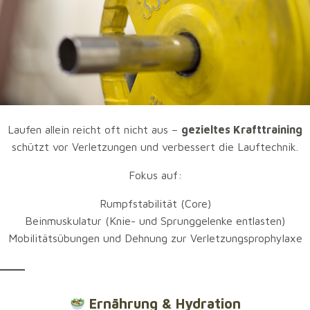
Waldwege, etc.)
Verpflegungspunkte entlang der Strecke
Nutze die Zeit vor dem Lauf, um eventuell
Teilstücke
der Strecke zu trainieren
, besonders wenn du aus der
Region kommst.
Krafttraining nicht vergessen
Laufen allein reicht oft nicht aus –
gezieltes Krafttraining
schützt vor Verletzungen und verbessert die Lauftechnik.
Fokus auf:
Rumpfstabilität (Core)
Beinmuskulatur (Knie- und Sprunggelenke entlasten)
Mobilitätsübungen und Dehnung zur Verletzungsprophylaxe
Ernährung & Hydration