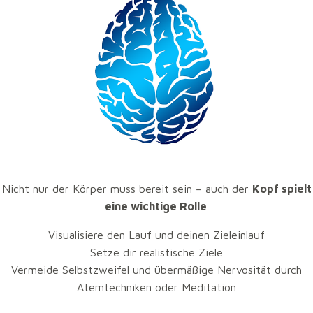
Empfehlungen:
Viel Gemüse, Vollkorn, gesunde Fette (z. B. Nüsse,
Avocado)
Ausreichend Wasser trinken (mind. 2 Liter täglich)
In den letzten 3 Tagen vor dem Lauf:
Kohlenhydrate betonen (Carb-Loading)
Am
Wettkampftag selbst
: leichtes Frühstück ca. 2–3
Stunden vor dem Start, z. B. Banane, Haferflocken, Toast.
Nicht nur der Körper muss bereit sein – auch der
Kopf spielt
eine wichtige Rolle
.
Mentale Vorbereitung
Visualisiere den Lauf und deinen Zieleinlauf
Setze dir realistische Ziele
Vermeide Selbstzweifel und übermäßige Nervosität durch
Atemtechniken oder Meditation