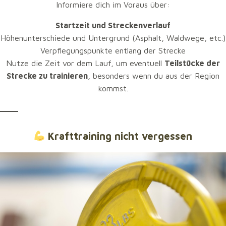
Informiere dich im Voraus über:
Gehen und Laufen.
Fortgeschrittene Läufer können mit Intervall- und
Startzeit und Streckenverlauf
Tempoläufen arbeiten.
Höhenunterschiede und Untergrund (Asphalt, Waldwege, etc.)
3 bis 4 Trainingseinheiten pro Woche
sind
Verpflegungspunkte entlang der Strecke
optimal – achte dabei auf Abwechslung und
Nutze die Zeit vor dem Lauf, um eventuell
Teilstücke der
Erholungstage.
Strecke zu trainieren
, besonders wenn du aus der Region
kommst.
Strecke und Distanzen kennen
Der Frühjahrslauf in Nettetal bietet verschiedene
Krafttraining nicht vergessen
Distanzen – typischerweise von
5 km bis zum
Halbmarathon
. Wähle eine Strecke, die deinem aktuellen
Fitnesslevel entspricht.
Informiere dich im Voraus über:
Startzeit und Streckenverlauf
Höhenunterschiede und Untergrund (Asphalt,