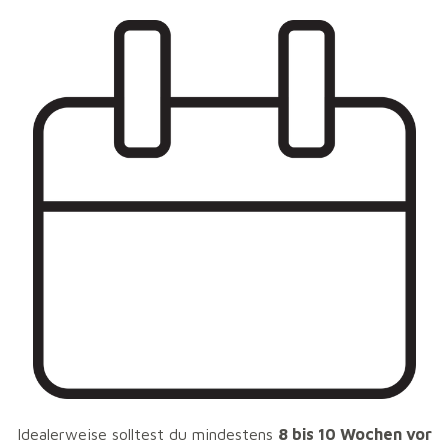
by
on
Der Frühling steht vor der Tür – und mit ihm einer der
sportlichen Höhepunkte des Jahres in Nettetal: der
Nettetaler Frühjahrslauf
. Ob Anfänger oder erfahrener
Läufer, eine gute Vorbereitung ist der Schlüssel zu einem
erfolgreichen und verletzungsfreien Lauf. Hier geben wir
dir praktische Tipps, wie du dich körperlich und mental
optimal auf den Wettkampf vorbereitest.
Frühzeitig mit dem Training beginnen
Idealerweise solltest du mindestens
8 bis 10 Wochen vor