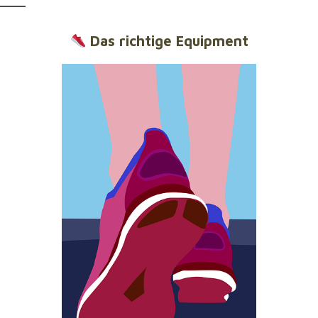
Das richtige Equipment
Nicht nur der Körper muss bereit sein – auch der
Kopf
spielt eine wichtige Rolle
.
Visualisiere den Lauf und deinen Zieleinlauf
Setze dir realistische Ziele
Vermeide Selbstzweifel und übermäßige
Nervosität durch Atemtechniken oder Meditation
Das richtige Equipment