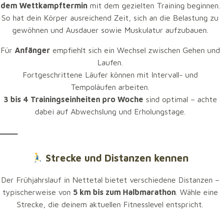
dem Wettkampftermin
mit dem gezielten Training beginnen.
So hat dein Körper ausreichend Zeit, sich an die Belastung zu
gewöhnen und Ausdauer sowie Muskulatur aufzubauen.
Für
Anfänger
empfiehlt sich ein Wechsel zwischen Gehen und
Laufen.
Fortgeschrittene Läufer können mit Intervall- und
Tempoläufen arbeiten.
3 bis 4 Trainingseinheiten pro Woche
sind optimal – achte
dabei auf Abwechslung und Erholungstage.
Idealerweise solltest du mindestens
8 bis 10 Wochen vor
Strecke und Distanzen kennen
dem Wettkampftermin
mit dem gezielten Training
beginnen. So hat dein Körper ausreichend Zeit, sich an die
Der Frühjahrslauf in Nettetal bietet verschiedene Distanzen –
Belastung zu gewöhnen und Ausdauer sowie Muskulatur
typischerweise von
5 km bis zum Halbmarathon
. Wähle eine
aufzubauen.
Strecke, die deinem aktuellen Fitnesslevel entspricht.
Für
Anfänger
empfiehlt sich ein Wechsel zwischen