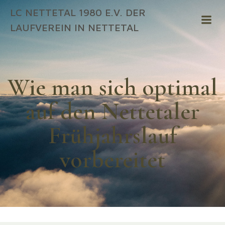
Zum
LC NETTETAL 1980 E.V. DER
Inhalt
LAUFVEREIN IN NETTETAL
springen
Wie man sich optimal
auf den Nettetaler
Frühjahrslauf
vorbereitet