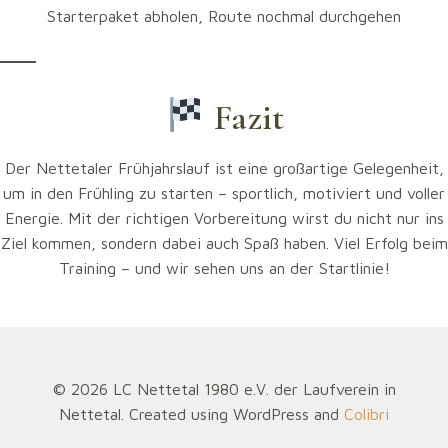
Starterpaket abholen, Route nochmal durchgehen
Deine Laufschuhe sollten
eingelaufen
sein – vermeide
neue Schuhe kurz vor dem Wettkampf. Achte auch auf:
Atmungsaktive Kleidung, angepasst an das Wetter
Fazit
Laufuhr oder App zur Zeitmessung (optional)
Startnummernband, falls nicht im Starterpaket
Der Nettetaler Frühjahrslauf ist eine großartige Gelegenheit,
enthalten
um in den Frühling zu starten – sportlich, motiviert und voller
Energie. Mit der richtigen Vorbereitung wirst du nicht nur ins
Letzte Woche vor dem Lauf
Ziel kommen, sondern dabei auch Spaß haben. Viel Erfolg beim
Training – und wir sehen uns an der Startlinie!
Trainingsumfang reduzieren
(Tapering)
Nur noch leichte, lockere Läufe
Genügend Schlaf und Entspannung
Starterpaket abholen, Route nochmal durchgehen
© 2026 LC Nettetal 1980 e.V. der Laufverein in
Nettetal. Created using WordPress and
Colibri
Fazit